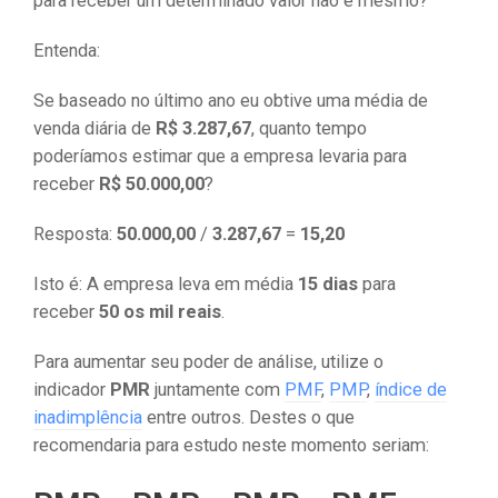
para receber um determinado valor não é mesmo?
Entenda:
Se baseado no último ano eu obtive uma média de
venda diária de
R$ 3.287,67
, quanto tempo
poderíamos estimar que a empresa levaria para
receber
R$ 50.000,00
?
Resposta:
50.000,00
/
3.287,67
=
15,20
Isto é: A empresa leva em média
15 dias
para
receber
50 os mil reais
.
Para aumentar seu poder de análise, utilize o
indicador
PMR
juntamente com
PMF
,
PMP
,
índice de
inadimplência
entre outros. Destes o que
recomendaria para estudo neste momento seriam: