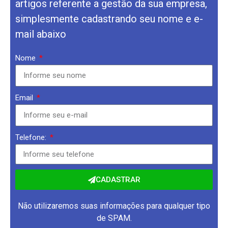
artigos referente a gestão da sua empresa,
simplesmente cadastrando seu nome e e-
mail abaixo
Nome
Email
Telefone:
CADASTRAR
Não utilizaremos suas informações para qualquer tipo
de SPAM.